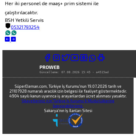
Her iki personel de maaş+ prim sistemi ile 
çalıştırılacaktır.
BSH Yetkili Servis
05321793254
PROWEB
Güncelleme:
07.08.2026 15:45
·
a4515ad
SüperEleman.com, Türkiye İş Kurumu'nun 19.07.2026 tarih ve
21107928 numaralı aracılık izin belgesi ile faaliyet göstermektedir.
4904 sayılı kanun uyarınca iş arayanlardan ücret alınması yasaktır.
Şikayetleriniz için Türkiye İş Kurumu İl Müdürlüklerine
başvurabilirsiniz.
Sakarya'nın İş İlanları Sitesi