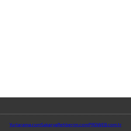
Yurtarama.com
SakaryaRehberim.com
PROWEB.com.tr