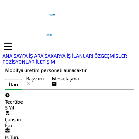
ANA SAYFA
İŞ ARA
SAKARYA İŞ İLANLARI
ÖZGEÇMİŞLER
POZİSYONLAR
İLETİŞİM
Mobilya üretim personeli alınacaktır
Başvuru
Mesajlaşma
İlan
Tecrübe
5 Yıl
Çalışan
İşçi
İş Türü