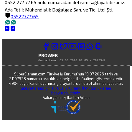
0552 277 77 65 nolu numaradan iletişim sağlayabilirsiniz.
Ada Tetik Mühendislik Doğalgaz San. ve Tic. Ltd. Şti.
05522777765
PROWEB
Güncelleme:
05.08.2026 07:09
·
26f99df
SüperEleman.com, Türkiye İş Kurumu'nun 19.07.2026 tarih ve
21107928 numaralı aracılık izin belgesi ile faaliyet göstermektedir.
4904 sayılı kanun uyarınca iş arayanlardan ücret alınması yasaktır.
Şikayetleriniz için Türkiye İş Kurumu İl Müdürlüklerine
başvurabilirsiniz.
Sakarya'nın İş İlanları Sitesi