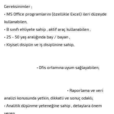
Gereksinimler ;

• MS Office programlarını (özellikle Excel) ileri düzeyde 
kullanabilen,

• B sınıfı ehliyete sahip , aktif araç kullanabilen ,

• 25 - 50 yaş aralığında bay / bayan ,

• Kişisel disiplin ve iş disiplinine sahip,                                   
                                • Ofis ortamına uyum sağlayabilen,          
                                                              • Raporlama ve veri 
analizi konusunda yetkin, dikkatli ve sonuç odaklı,

• Analitik düşünme yeteneğine sahip , detaylara önem 
veren,                                                                                            