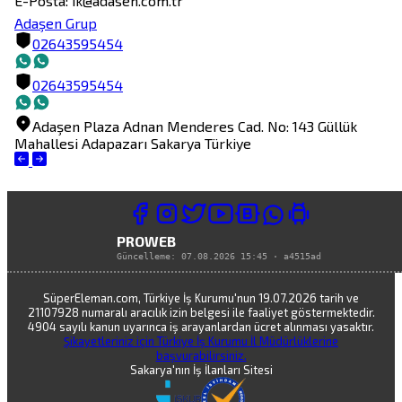
Adaşen Grup
02643595454
02643595454
Adaşen Plaza
Adnan Menderes Cad. No: 143
Güllük
Mahallesi
Adapazarı
Sakarya
Türkiye
PROWEB
Güncelleme:
07.08.2026 15:45
·
a4515ad
SüperEleman.com, Türkiye İş Kurumu'nun 19.07.2026 tarih ve
21107928 numaralı aracılık izin belgesi ile faaliyet göstermektedir.
4904 sayılı kanun uyarınca iş arayanlardan ücret alınması yasaktır.
Şikayetleriniz için Türkiye İş Kurumu İl Müdürlüklerine
başvurabilirsiniz.
Sakarya'nın İş İlanları Sitesi