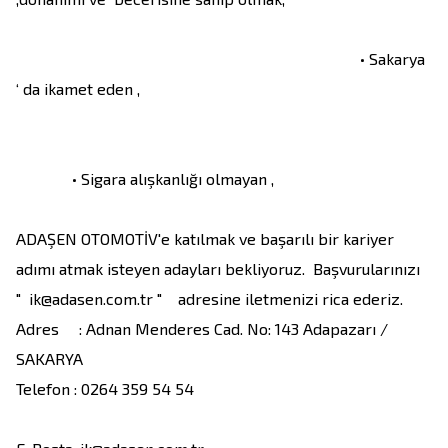
                                                                                      • Sakarya 
‘ da ikamet eden ,                                                                         
              • Sigara alışkanlığı olmayan ,

ADAŞEN OTOMOTİV'e katılmak ve başarılı bir kariyer 
adımı atmak isteyen adayları bekliyoruz.  Başvurularınızı   
"  ik@adasen.com.tr "    adresine iletmenizi rica ederiz.

Adres     : Adnan Menderes Cad. No: 143 Adapazarı / 
SAKARYA                                                                            

Telefon : 0264 359 54 54                                                           