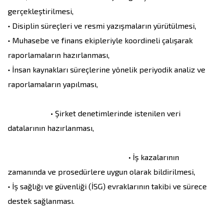
gerçekleştirilmesi,

• Disiplin süreçleri ve resmi yazışmaların yürütülmesi,

• Muhasebe ve finans ekipleriyle koordineli çalışarak 
raporlamaların hazırlanması,

• İnsan kaynakları süreçlerine yönelik periyodik analiz ve 
raporlamaların yapılması,                                                         
                      • Şirket denetimlerinde istenilen veri 
datalarının hazırlanması,                                                           
                                                              • İş kazalarının 
zamanında ve prosedürlere uygun olarak bildirilmesi,

• İş sağlığı ve güvenliği (İSG) evraklarının takibi ve sürece 
destek sağlanması.
