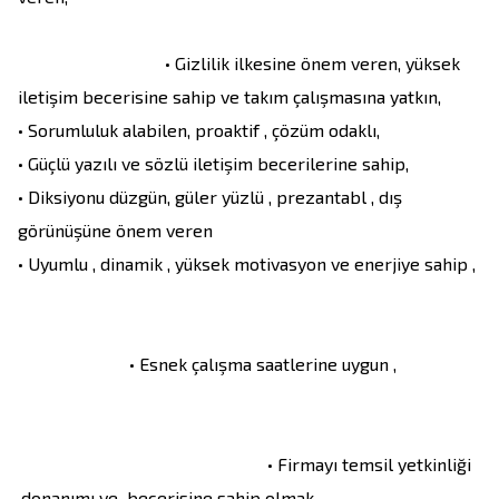
                                 • Gizlilik ilkesine önem veren, yüksek 
iletişim becerisine sahip ve takım çalışmasına yatkın,

• Sorumluluk alabilen, proaktif , çözüm odaklı, 

• Güçlü yazılı ve sözlü iletişim becerilerine sahip,

• Diksiyonu düzgün, güler yüzlü , prezantabl , dış 
görünüşüne önem veren

• Uyumlu , dinamik , yüksek motivasyon ve enerjiye sahip , 
                         • Esnek çalışma saatlerine uygun ,                   
                                                        • Firmayı temsil yetkinliği  
,donanımı ve  becerisine sahip olmak,                                    