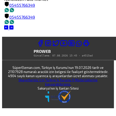
05455766349
05455766349
PROWEB
Güncelleme:
07.08.2026 15:45
·
a4515ad
SüperEleman.com, Türkiye İş Kurumu'nun 19.07.2026 tarih ve
21107928 numaralı aracılık izin belgesi ile faaliyet göstermektedir.
4904 sayılı kanun uyarınca iş arayanlardan ücret alınması yasaktır.
Şikayetleriniz için Türkiye İş Kurumu İl Müdürlüklerine
başvurabilirsiniz.
Sakarya'nın İş İlanları Sitesi