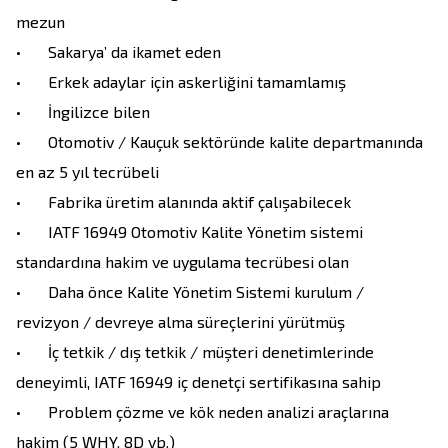
mezun

•	Sakarya’ da ikamet eden

•	Erkek adaylar için askerliğini tamamlamış 

•	İngilizce bilen

•	Otomotiv / Kauçuk sektöründe kalite departmanında 
en az 5 yıl tecrübeli

•	Fabrika üretim alanında aktif çalışabilecek

•	IATF 16949 Otomotiv Kalite Yönetim sistemi 
standardına hakim ve uygulama tecrübesi olan 

•	Daha önce Kalite Yönetim Sistemi kurulum / 
revizyon / devreye alma süreçlerini yürütmüş

•	İç tetkik / dış tetkik / müşteri denetimlerinde 
deneyimli, IATF 16949 iç denetçi sertifikasına sahip

•	Problem çözme ve kök neden analizi araçlarına 
hakim (5 WHY, 8D vb.)
