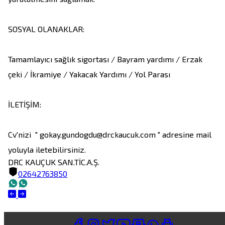
SOSYAL OLANAKLAR:

Tamamlayıcı sağlık sigortası / Bayram yardımı / Erzak 
çeki / İkramiye / Yakacak Yardımı / Yol Parası 

İLETİŞİM:

Cv'nizi  " gokay.gundogdu@drckaucuk.com " adresine mail 
DRC KAUÇUK SAN.TİC.A.Ş.
02642763850