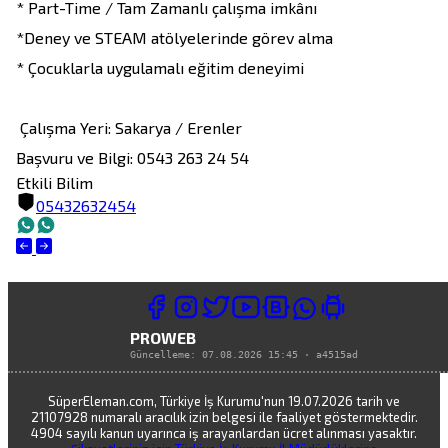
* Part-Time / Tam Zamanlı çalışma imkânı

*Deney ve STEAM atölyelerinde görev alma

* Çocuklarla uygulamalı eğitim deneyimi

 Çalışma Yeri: Sakarya / Erenler

Başvuru ve Bilgi: 0543 263 24 54
Etkili Bilim
05432632454
PROWEB
Güncelleme:
07.08.2026 15:45
·
a4515ad
SüperEleman.com, Türkiye İş Kurumu'nun 19.07.2026 tarih ve
21107928 numaralı aracılık izin belgesi ile faaliyet göstermektedir.
4904 sayılı kanun uyarınca iş arayanlardan ücret alınması yasaktır.