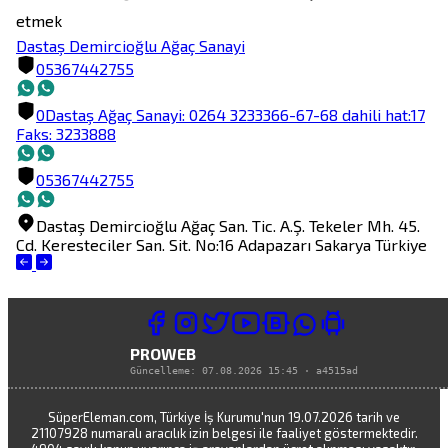
etmek
Dastaş Demircioğlu Ağaç Sanayi
05367442755
0Dastaş Ağaç Sanayi: 0264 3233366-67-68 dahili hat:17
Faks: 3233888
05367442755
Dastaş Demircioğlu Ağaç San. Tic. A.Ş.
Tekeler Mh. 45.
Cd. Keresteciler San. Sit. No:16
Adapazarı
Sakarya
Türkiye
PROWEB
Güncelleme:
07.08.2026 15:45
·
a4515ad
SüperEleman.com, Türkiye İş Kurumu'nun 19.07.2026 tarih ve
21107928 numaralı aracılık izin belgesi ile faaliyet göstermektedir.