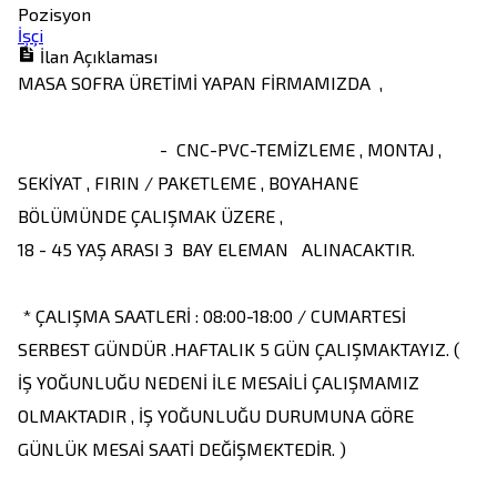
Pozisyon
İşçi
İlan Açıklaması
MASA SOFRA ÜRETİMİ YAPAN FİRMAMIZDA  , 

                                -  CNC-PVC-TEMİZLEME , MONTAJ , 
SEKİYAT , FIRIN / PAKETLEME , BOYAHANE  
BÖLÜMÜNDE ÇALIŞMAK ÜZERE , 

18 - 45 YAŞ ARASI 3  BAY ELEMAN   ALINACAKTIR.

 * ÇALIŞMA SAATLERİ : 08:00-18:00 / CUMARTESİ 
SERBEST GÜNDÜR .HAFTALIK 5 GÜN ÇALIŞMAKTAYIZ. ( 
İŞ YOĞUNLUĞU NEDENİ İLE MESAİLİ ÇALIŞMAMIZ 
OLMAKTADIR , İŞ YOĞUNLUĞU DURUMUNA GÖRE 
GÜNLÜK MESAİ SAATİ DEĞİŞMEKTEDİR. ) 
