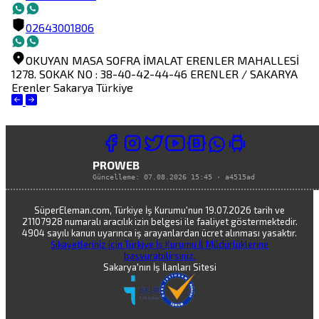
02643001806
OKUYAN MASA SOFRA İMALAT
ERENLER MAHALLESİ
1278. SOKAK NO : 38-40-42-44-46 ERENLER / SAKARYA
Erenler
Sakarya
Türkiye
PROWEB
Güncelleme:
07.08.2026 15:45
·
a4515ad
SüperEleman.com, Türkiye İş Kurumu'nun 19.07.2026 tarih ve
21107928 numaralı aracılık izin belgesi ile faaliyet göstermektedir.
4904 sayılı kanun uyarınca iş arayanlardan ücret alınması yasaktır.
Şikayetleriniz için Türkiye İş Kurumu İl Müdürlüklerine
başvurabilirsiniz.
Sakarya'nın İş İlanları Sitesi