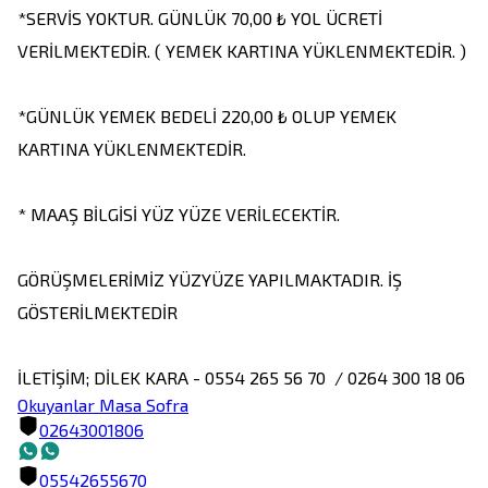
*SERVİS YOKTUR. GÜNLÜK 70,00 ₺ YOL ÜCRETİ 
VERİLMEKTEDİR. ( YEMEK KARTINA YÜKLENMEKTEDİR. )

*GÜNLÜK YEMEK BEDELİ 220,00 ₺ OLUP YEMEK 
KARTINA YÜKLENMEKTEDİR.

* MAAŞ BİLGİSİ YÜZ YÜZE VERİLECEKTİR.

GÖRÜŞMELERİMİZ YÜZYÜZE YAPILMAKTADIR. İŞ 
GÖSTERİLMEKTEDİR

İLETİŞİM; DİLEK KARA - 0554 265 56 70  / 0264 300 18 06
Okuyanlar Masa Sofra
02643001806
05542655670