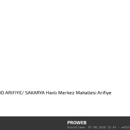
20D ARIFIYE/ SAKARYA
Hanlı Merkez Mahallesi
Arifiye
PROWEB
Güncelleme:
07.08.2026 15:45
·
a4515