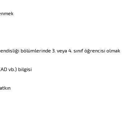
enmek

disliği bölümlerinde 3. veya 4. sınıf öğrencisi olmak

D vb.) bilgisi

tkın
