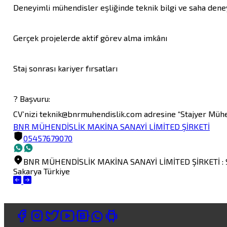
Deneyimli mühendisler eşliğinde teknik bilgi ve saha deney
Gerçek projelerde aktif görev alma imkânı

Staj sonrası kariyer fırsatları

? Başvuru:

CV’nizi teknik@bnrmuhendislik.com adresine “Stajyer Mühen
BNR MÜHENDİSLİK MAKİNA SANAYİ LİMİTED ŞİRKETİ
05457679070
BNR MÜHENDİSLİK MAKİNA SANAYİ LİMİTED ŞİRKETİ
:
Sakarya
Türkiye