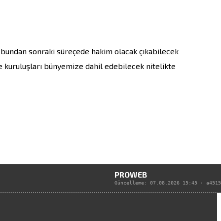
e bundan sonraki süreçede hakim olacak çıkabilecek 
 kuruluşları bünyemize dahil edebilecek nitelikte 
PROWEB
Güncelleme:
07.08.2026 15:45
·
a4515