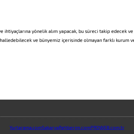
e ihtiyaçlarına yönelik alım yapacak, bu süreci takip edecek v
 halledebilecek ve bünyemiz içerisinde olmayan farklı kurum ve
Yurtarama.com
SakaryaRehberim.com
PROWEB.com.tr