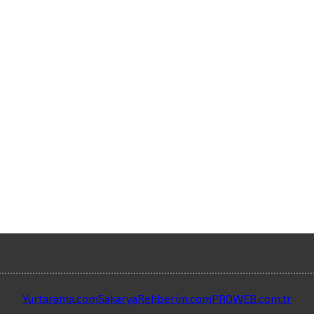
Yurtarama.com
SakaryaRehberim.com
PROWEB.com.tr