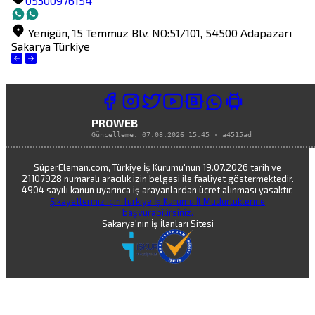
05300976154
Yenigün, 15 Temmuz Blv. NO:51/101, 54500
Adapazarı
Sakarya
Türkiye
PROWEB
Güncelleme:
07.08.2026 15:45
·
a4515ad
SüperEleman.com, Türkiye İş Kurumu'nun 19.07.2026 tarih ve
21107928 numaralı aracılık izin belgesi ile faaliyet göstermektedir.
4904 sayılı kanun uyarınca iş arayanlardan ücret alınması yasaktır.
Şikayetleriniz için Türkiye İş Kurumu İl Müdürlüklerine
başvurabilirsiniz.
Sakarya'nın İş İlanları Sitesi