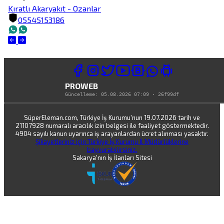
Kıratlı Akaryakıt - Ozanlar
05545153186
PROWEB
Güncelleme:
05.08.2026 07:09
·
26f99df
SüperEleman.com, Türkiye İş Kurumu'nun 19.07.2026 tarih ve
21107928 numaralı aracılık izin belgesi ile faaliyet göstermektedir.
4904 sayılı kanun uyarınca iş arayanlardan ücret alınması yasaktır.
Şikayetleriniz için Türkiye İş Kurumu İl Müdürlüklerine
başvurabilirsiniz.
Sakarya'nın İş İlanları Sitesi