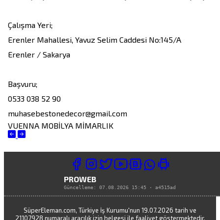
Çalışma Yeri;

Erenler Mahallesi, Yavuz Selim Caddesi No:145/A

Erenler / Sakarya

Başvuru;

0533 038 52 90

muhasebestonedecor@gmail.com
VUENNA MOBİLYA MİMARLIK
PROWEB
Güncelleme:
07.08.2026 15:45
·
a4515ad
SüperEleman.com, Türkiye İş Kurumu'nun 19.07.2026 tarih ve
21107928 numaralı aracılık izin belgesi ile faaliyet göstermektedir.