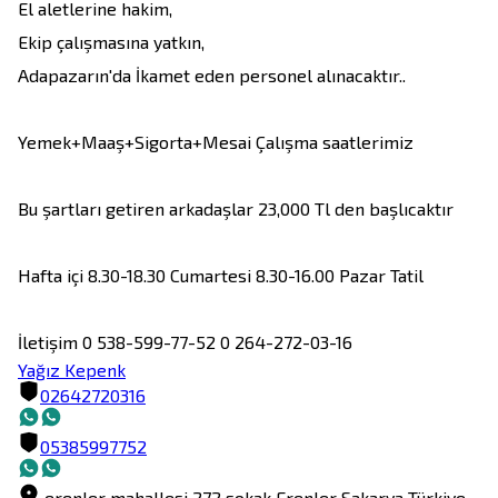
El aletlerine hakim, 

Ekip çalışmasına yatkın,

Adapazarın'da İkamet eden personel alınacaktır..

Yemek+Maaş+Sigorta+Mesai Çalışma saatlerimiz

Bu şartları getiren arkadaşlar 23,000 Tl den başlıcaktır

Hafta içi 8.30-18.30 Cumartesi 8.30-16.00 Pazar Tatil 

Yağız Kepenk
02642720316
05385997752
erenler mahallesi 272 sokak
Erenler
Sakarya
Türkiye