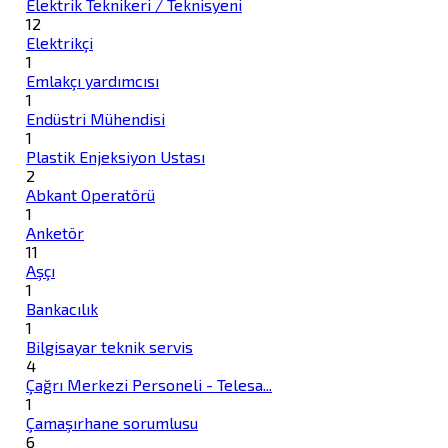
Elektrik Teknikeri / Teknisyeni
12
Elektrikçi
1
Emlakçı yardımcısı
1
Endüstri Mühendisi
1
Plastik Enjeksiyon Ustası
2
Abkant Operatörü
1
Anketör
11
Aşçı
1
Bankacılık
1
Bilgisayar teknik servis
4
Çağrı Merkezi Personeli - Telesa...
1
Çamaşırhane sorumlusu
6