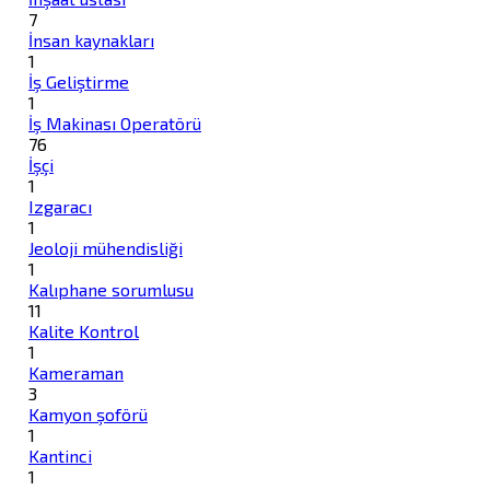
7
İnsan kaynakları
1
İş Geliştirme
1
İş Makinası Operatörü
76
İşçi
1
Izgaracı
1
Jeoloji mühendisliği
1
Kalıphane sorumlusu
11
Kalite Kontrol
1
Kameraman
3
Kamyon şoförü
1
Kantinci
1