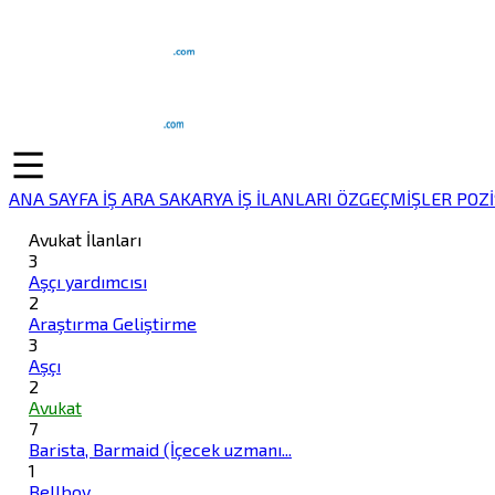
ANA SAYFA
İŞ ARA
SAKARYA İŞ İLANLARI
ÖZGEÇMİŞLER
POZ
Avukat İlanları
3
Aşçı yardımcısı
2
Araştırma Geliştirme
3
Aşçı
2
Avukat
7
Barista, Barmaid (İçecek uzmanı...
1
Bellboy