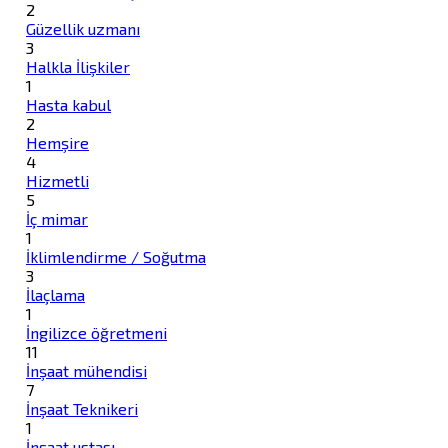
2
Güzellik uzmanı
3
Halkla İlişkiler
1
Hasta kabul
2
Hemşire
4
Hizmetli
5
İç mimar
1
İklimlendirme / Soğutma
3
İlaçlama
1
İngilizce öğretmeni
11
İnşaat mühendisi
7
İnşaat Teknikeri
1
İnşaat ustası