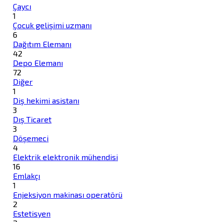
Çaycı
1
Çocuk gelişimi uzmanı
6
Dağıtım Elemanı
42
Depo Elemanı
72
Diğer
1
Diş hekimi asistanı
3
Dış Ticaret
3
Döşemeci
4
Elektrik elektronik mühendisi
16
Emlakçı
1
Enjeksiyon makinası operatörü
2
Estetisyen