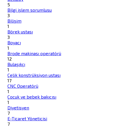
5
Bilgi işlem sorumlusu
3
Bilişim
1
Börek ustası
3
Boyacı
1
Brode makinası operatörü
12
Bulaşıkçı
1
Çelik konstrüksiyon ustası
17
CNC Operatörü
1
Çocuk ve bebek bakıcısı
1
Diyetisyen
7
E-Ticaret Yöneticisi
7