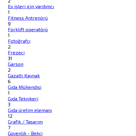
2
Ev işleri için yardımcı
1
Fitness Antrenörü
9
Forklift operatörü
1
Fotoğrafçı
2
Frezeci
31
Garson
2
Gazaltı Kaynak
6
Gıda Mühendisi
1
Gıda Teknikeri
3
Gıda üretim elemanı
12
Grafik / Tasarım
7
Güvenlik - Bekçi