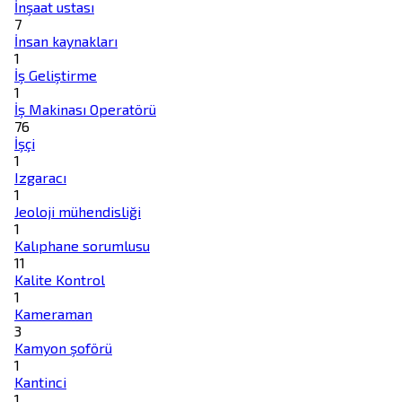
İnşaat ustası
7
İnsan kaynakları
1
İş Geliştirme
1
İş Makinası Operatörü
76
İşçi
1
Izgaracı
1
Jeoloji mühendisliği
1
Kalıphane sorumlusu
11
Kalite Kontrol
1
Kameraman
3
Kamyon şoförü
1
Kantinci
1