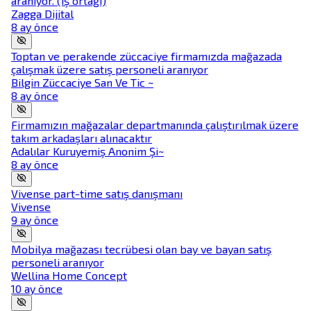
aranıyor. (iş ortağı)
Zagga Dijital
8 ay önce
Toptan ve perakende züccaciye firmamızda mağazada
çalışmak üzere satış personeli aranıyor
Bilgin Züccaciye San Ve Tic ~
8 ay önce
Firmamızın mağazalar departmanında çalıştırılmak üzere
takım arkadaşları alınacaktır
Adalılar Kuruyemiş Anonim Şi~
8 ay önce
Vivense part-time satış danışmanı
Vivense
9 ay önce
Mobilya mağazası tecrübesi olan bay ve bayan satış
personeli aranıyor
Wellina Home Concept
10 ay önce