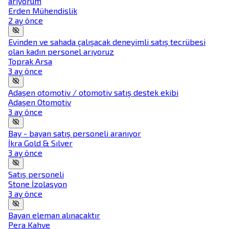
arıyorum
Erden Mühendislik
2 ay önce
Evinden ve sahada çalışacak deneyimli satış tecrübesi
olan kadın personel arıyoruz
Toprak Arsa
3 ay önce
Adaşen otomotiv / otomotiv satış destek ekibi
Adaşen Otomotiv
3 ay önce
Bay - bayan satış personeli aranıyor
İkra Gold & Sılver
3 ay önce
Satış personeli
Stone İzolasyon
3 ay önce
Bayan eleman alınacaktır
Pera Kahve