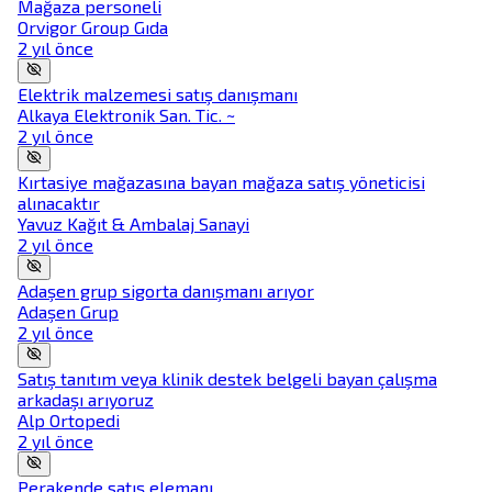
Mağaza personeli
Orvigor Group Gıda
2 yıl önce
Elektrik malzemesi satış danışmanı
Alkaya Elektronik San. Tic. ~
2 yıl önce
Kırtasiye mağazasına bayan mağaza satış yöneticisi
alınacaktır
Yavuz Kağıt & Ambalaj Sanayi
2 yıl önce
Adaşen grup sigorta danışmanı arıyor
Adaşen Grup
2 yıl önce
Satış tanıtım veya klinik destek belgeli bayan çalışma
arkadaşı arıyoruz
Alp Ortopedi
2 yıl önce
Perakende satış elemanı