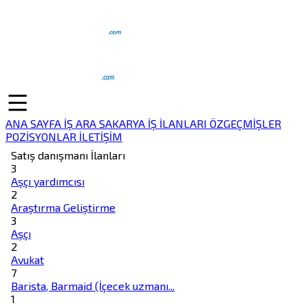
ANA SAYFA
İŞ ARA
SAKARYA İŞ İLANLARI
ÖZGEÇMİŞLER
POZİSYONLAR
İLETİŞİM
Satış danışmanı İlanları
3
Aşçı yardımcısı
2
Araştırma Geliştirme
3
Aşçı
2
Avukat
7
Barista, Barmaid (İçecek uzmanı...
1