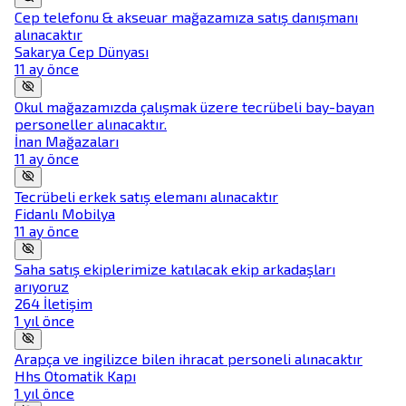
Cep telefonu & akseuar mağazamıza satış danışmanı
alınacaktır
Sakarya Cep Dünyası
11 ay önce
Okul mağazamızda çalışmak üzere tecrübeli bay-bayan
personeller alınacaktır.
İnan Mağazaları
11 ay önce
Tecrübeli erkek satış elemanı alınacaktır
Fidanlı Mobilya
11 ay önce
Saha satış ekiplerimize katılacak ekip arkadaşları
arıyoruz
264 İletişim
1 yıl önce
Arapça ve ingilizce bilen ihracat personeli alınacaktır
Hhs Otomatik Kapı
1 yıl önce