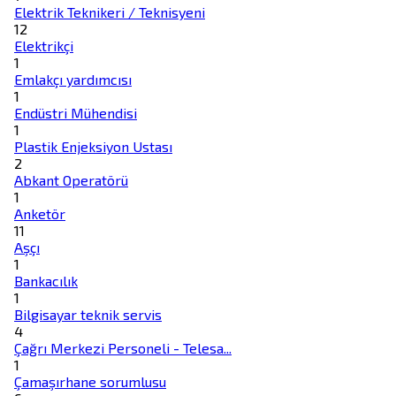
Elektrik Teknikeri / Teknisyeni
12
Elektrikçi
1
Emlakçı yardımcısı
1
Endüstri Mühendisi
1
Plastik Enjeksiyon Ustası
2
Abkant Operatörü
1
Anketör
11
Aşçı
1
Bankacılık
1
Bilgisayar teknik servis
4
Çağrı Merkezi Personeli - Telesa...
1
Çamaşırhane sorumlusu