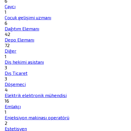
6
Çaycı
1
Çocuk gelişimi uzmanı
6
Dağıtım Elemanı
42
Depo Elemanı
72
Diğer
1
Diş hekimi asistanı
3
Dış Ticaret
3
Döşemeci
4
Elektrik elektronik mühendisi
16
Emlakçı
1
Enjeksiyon makinası operatörü
2
Estetisyen