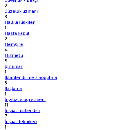
2
Güzellik uzmanı
3
Halkla İlişkiler
1
Hasta kabul
2
Hemşire
4
Hizmetli
5
İç mimar
1
İklimlendirme / Soğutma
3
İlaçlama
1
İngilizce öğretmeni
11
İnşaat mühendisi
7
İnşaat Teknikeri
1