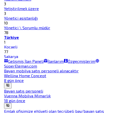
3
Yetiştirilmek üzere
3
Yönetici asistanlığı
10
Yönetici \ Sorumlu müdür
78
Türkiye
1
Kocaeli
77
Sakarya
Gelişmiş İlan Paneli
İlanlarım
Özgeçmişlerim
SüperEleman.com
Bayan mobilya satış personeli alınacaktır
Wellina Home Concept
8 gün önce
Bayan satış personeli
Vuenna Mobilya Mimarlık
18 gün önce
Emlak ofisimize ehliyeti olan tecrübeli bay/bayan satış