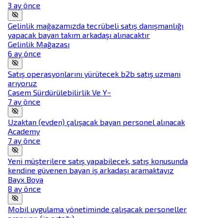
3 ay önce
Gelinlik mağazamızda tecrübeli satış danışmanlığı
yapacak bayan takım arkadaşı alınacaktır
Gelinlik Mağazası
6 ay önce
Satış operasyonlarını yürütecek b2b satış uzmanı
arıyoruz
Casem Sürdürülebilirlik Ve Y~
7 ay önce
Uzaktan (evden) çalışacak bayan personel alınacak
Academy
7 ay önce
Yeni müşterilere satış yapabilecek, satış konusunda
kendine güvenen bayan iş arkadaşı aramaktayız
Bayx Boya
8 ay önce
Mobil uygulama yönetiminde çalışacak personeller