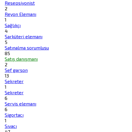
Resepsiyonist
2
Reyon Elemanı
1
Sağlıkçı
4
Şarküteri elemanı
5
Satınalma sorumlusu
85
Satış danışmanı
2
Şef garson
13
Sekreter
1
Sekreter
6
Servis elemanı
6
Sigortacı
1
Sıvacı
47