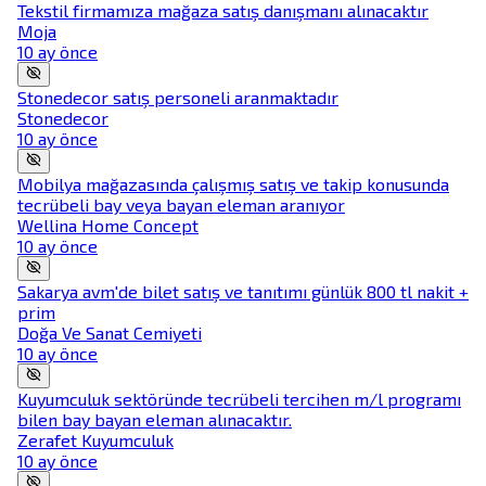
Tekstil firmamıza mağaza satış danışmanı alınacaktır
Moja
10 ay önce
Stonedecor satış personeli aranmaktadır
Stonedecor
10 ay önce
Mobilya mağazasında çalışmış satış ve takip konusunda
tecrübeli bay veya bayan eleman aranıyor
Wellina Home Concept
10 ay önce
Sakarya avm'de bilet satış ve tanıtımı günlük 800 tl nakit +
prim
Doğa Ve Sanat Cemiyeti
10 ay önce
Kuyumculuk sektöründe tecrübeli tercihen m/l programı
bilen bay bayan eleman alınacaktır.
Zerafet Kuyumculuk
10 ay önce