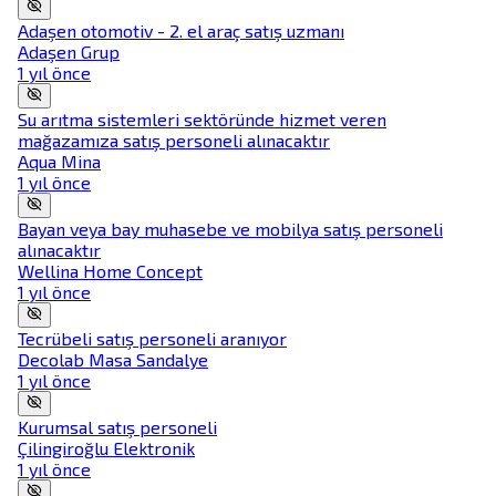
Adaşen otomotiv - 2. el araç satış uzmanı
Adaşen Grup
1 yıl önce
Su arıtma sistemleri sektöründe hizmet veren
mağazamıza satış personeli alınacaktır
Aqua Mina
1 yıl önce
Bayan veya bay muhasebe ve mobilya satış personeli
alınacaktır
Wellina Home Concept
1 yıl önce
Tecrübeli satış personeli aranıyor
Decolab Masa Sandalye
1 yıl önce
Kurumsal satış personeli
Çilingiroğlu Elektronik
1 yıl önce