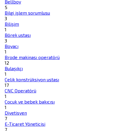
Bellboy
5
Bilgi işlem sorumlusu
3
Bilişim
1
Börek ustası
3
Boyacı
1
Brode makinası operatörü
12
Bulaşıkçı
1
Çelik konstrüksiyon ustası
17
CNC Operatörü
1
Çocuk ve bebek bakıcısı
1
Diyetisyen
7
E-Ticaret Yöneticisi
7