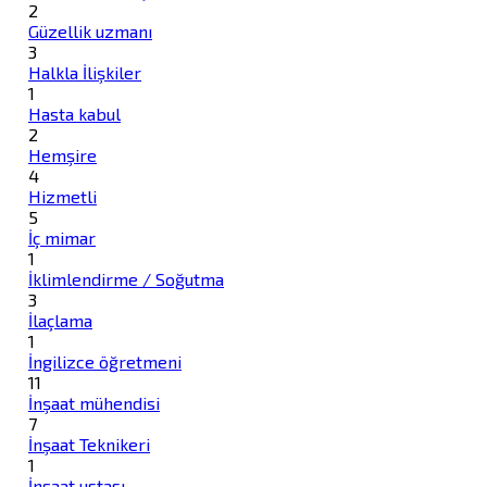
2
Güzellik uzmanı
3
Halkla İlişkiler
1
Hasta kabul
2
Hemşire
4
Hizmetli
5
İç mimar
1
İklimlendirme / Soğutma
3
İlaçlama
1
İngilizce öğretmeni
11
İnşaat mühendisi
7
İnşaat Teknikeri
1
İnşaat ustası