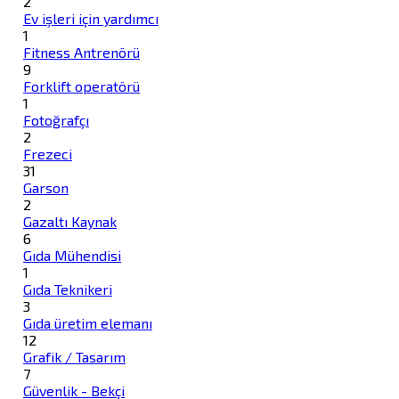
2
Ev işleri için yardımcı
1
Fitness Antrenörü
9
Forklift operatörü
1
Fotoğrafçı
2
Frezeci
31
Garson
2
Gazaltı Kaynak
6
Gıda Mühendisi
1
Gıda Teknikeri
3
Gıda üretim elemanı
12
Grafik / Tasarım
7
Güvenlik - Bekçi