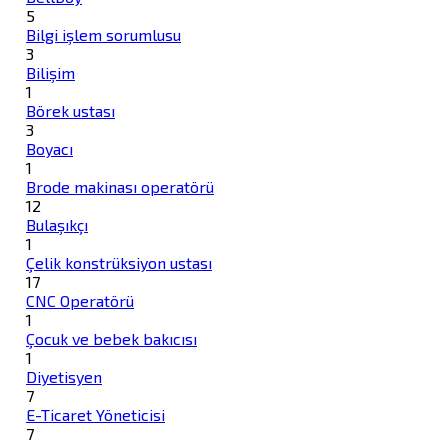
5
Bilgi işlem sorumlusu
3
Bilişim
1
Börek ustası
3
Boyacı
1
Brode makinası operatörü
12
Bulaşıkçı
1
Çelik konstrüksiyon ustası
17
CNC Operatörü
1
Çocuk ve bebek bakıcısı
1
Diyetisyen
7
E-Ticaret Yöneticisi
7