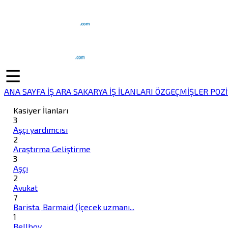
ANA SAYFA
İŞ ARA
SAKARYA İŞ İLANLARI
ÖZGEÇMİŞLER
POZ
Kasiyer İlanları
3
Aşçı yardımcısı
2
Araştırma Geliştirme
3
Aşçı
2
Avukat
7
Barista, Barmaid (İçecek uzmanı...
1
Bellboy