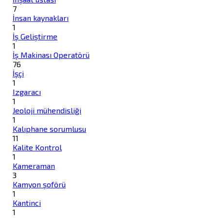
7
İnsan kaynakları
1
İş Geliştirme
1
İş Makinası Operatörü
76
İşçi
1
Izgaracı
1
Jeoloji mühendisliği
1
Kalıphane sorumlusu
11
Kalite Kontrol
1
Kameraman
3
Kamyon şoförü
1
Kantinci
1