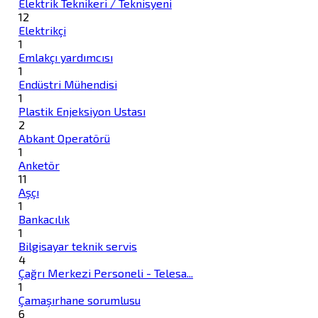
Elektrik Teknikeri / Teknisyeni
12
Elektrikçi
1
Emlakçı yardımcısı
1
Endüstri Mühendisi
1
Plastik Enjeksiyon Ustası
2
Abkant Operatörü
1
Anketör
11
Aşçı
1
Bankacılık
1
Bilgisayar teknik servis
4
Çağrı Merkezi Personeli - Telesa...
1
Çamaşırhane sorumlusu
6