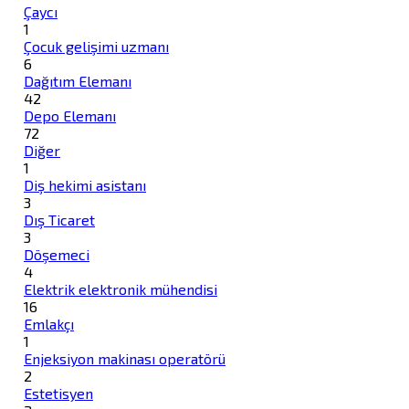
Çaycı
1
Çocuk gelişimi uzmanı
6
Dağıtım Elemanı
42
Depo Elemanı
72
Diğer
1
Diş hekimi asistanı
3
Dış Ticaret
3
Döşemeci
4
Elektrik elektronik mühendisi
16
Emlakçı
1
Enjeksiyon makinası operatörü
2
Estetisyen